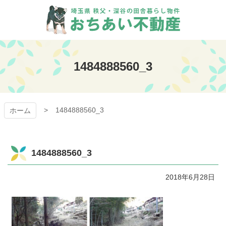
コ
ン
テ
ン
おちあい不動産
ツ
本
1484888560_3
文
へ
ス
キ
1484888560_3
ッ
ホーム
プ
1484888560_3
2018年6月28日