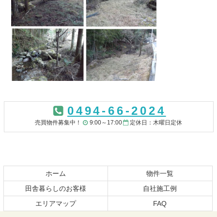
コ
ペ
ン
ー
0494-66-2024
テ
ジ
ン
の
売買物件募集中！
9:00～17:00
定休日：木曜日定休
ツ
先
本
頭
文
へ
の
戻
先
る
ホーム
物件一覧
頭
田舎暮らしのお客様
自社施工例
へ
エリアマップ
FAQ
戻
る