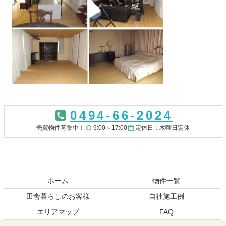
コ
ペ
ン
ー
0494-66-2024
テ
ジ
ン
の
売買物件募集中！
9:00～17:00
定休日：木曜日定休
ツ
先
本
頭
文
へ
の
戻
先
る
ホーム
物件一覧
頭
田舎暮らしのお客様
自社施工例
へ
エリアマップ
FAQ
戻
る