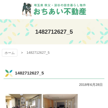
コ
ン
テ
ン
おちあい不動産
ツ
本
1482712627_5
文
へ
ス
キ
1482712627_5
ッ
ホーム
プ
1482712627_5
2018年6月28日