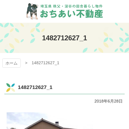
コ
ン
テ
ン
おちあい不動産
ツ
本
1482712627_1
文
へ
ス
キ
1482712627_1
ッ
ホーム
プ
1482712627_1
2018年6月28日