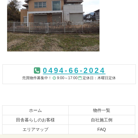
コ
ペ
ン
ー
0494-66-2024
テ
ジ
ン
の
売買物件募集中！
9:00～17:00
定休日：木曜日定休
ツ
先
本
頭
文
へ
の
戻
先
る
ホーム
物件一覧
頭
田舎暮らしのお客様
自社施工例
へ
エリアマップ
FAQ
戻
る