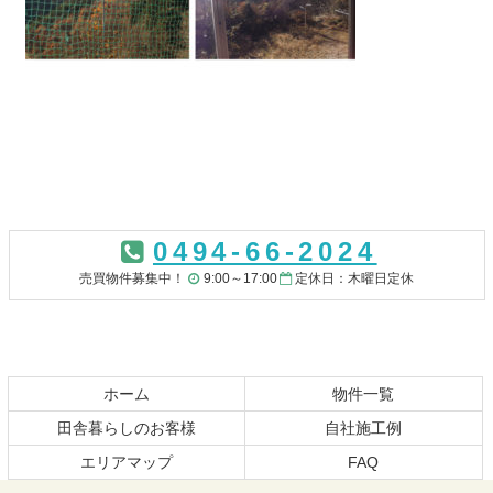
コ
ペ
ン
ー
0494-66-2024
テ
ジ
ン
の
売買物件募集中！
9:00～17:00
定休日：木曜日定休
ツ
先
本
頭
文
へ
の
戻
先
る
ホーム
物件一覧
頭
田舎暮らしのお客様
自社施工例
へ
エリアマップ
FAQ
戻
る