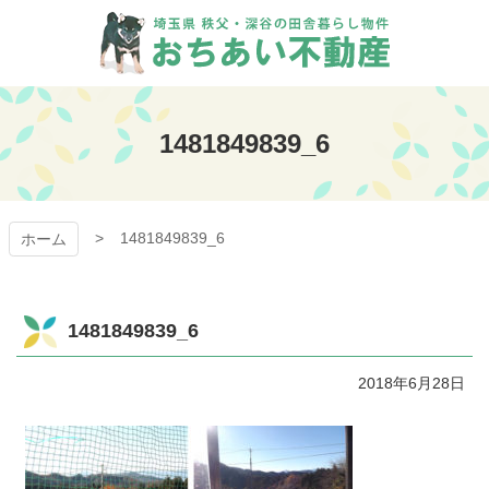
コ
ン
テ
ン
おちあい不動産
ツ
本
1481849839_6
文
へ
ス
キ
1481849839_6
ッ
ホーム
プ
1481849839_6
2018年6月28日