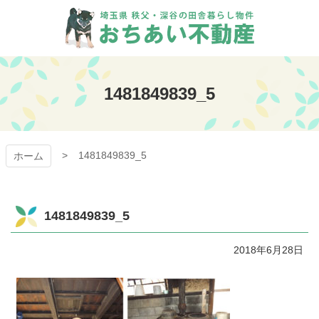
コ
ン
テ
ン
おちあい不動産
ツ
本
1481849839_5
文
へ
ス
キ
1481849839_5
ッ
ホーム
プ
1481849839_5
2018年6月28日