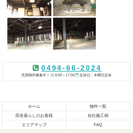
コ
ペ
ン
ー
0494-66-2024
テ
ジ
ン
の
売買物件募集中！
9:00～17:00
定休日：木曜日定休
ツ
先
本
頭
文
へ
の
戻
先
る
ホーム
物件一覧
頭
田舎暮らしのお客様
自社施工例
へ
エリアマップ
FAQ
戻
る