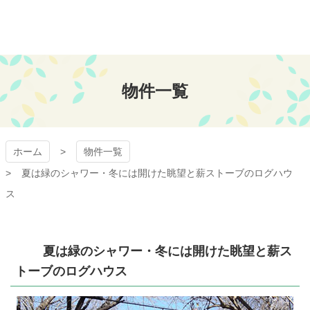
コ
ン
テ
ン
おちあい不動産
ツ
本
物件一覧
文
へ
ス
キ
ッ
ホーム
物件一覧
プ
夏は緑のシャワー・冬には開けた眺望と薪ストーブのログハウ
ス
夏は緑のシャワー・冬には開けた眺望と薪ス
トーブのログハウス