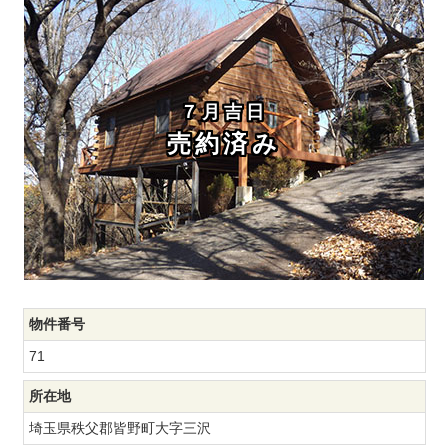
７月吉日
売約済み
物件番号
71
所在地
埼玉県秩父郡皆野町大字三沢