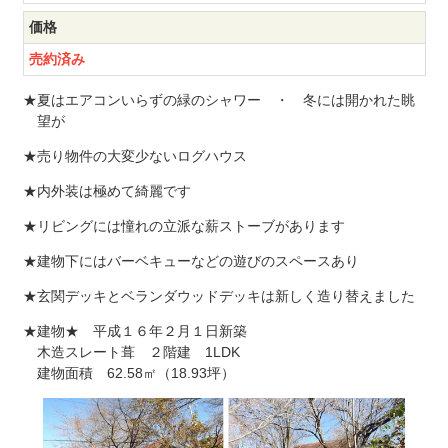
価格
売約済み
★夏はエアコンいらずの緑のシャワー ・ 冬には開かれた眺
望が
★売り物件の大変少ないログハウス
★内外装は極めて綺麗です
★リビングには憧れの立派な薪ストーブがあります
★建物下にはバーベキューなどの遊びのスペースあり
★玄関デッキとベランダウッドデッキは新しく造り替えました
★建物★ 平成１６年２月１日新築
木造スレート葺 ２階建 1LDK
建物面積 62.58㎡（18.93坪）