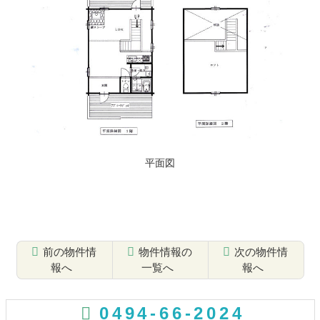
平面図
前の物件情
物件情報の
次の物件情
報へ
一覧へ
報へ
コ
ペ
ン
ー
0494-66-2024
テ
ジ