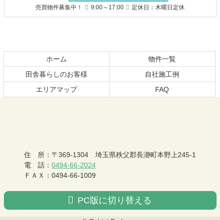
ン
の
売買物件募集中！
9:00～17:00
定休日：木曜日定休
ツ
先
本
頭
文
へ
の
戻
先
る
ホーム
物件一覧
頭
田舎暮らしのお客様
自社施工例
へ
エリアマップ
FAQ
戻
る
おちあい不動産
住 所
：
〒369-1304
埼玉県秩父郡長瀞町本野上245-1
電 話
：
0494-66-2024
ＦＡＸ
：
0494-66-1009
PC版に切り替える