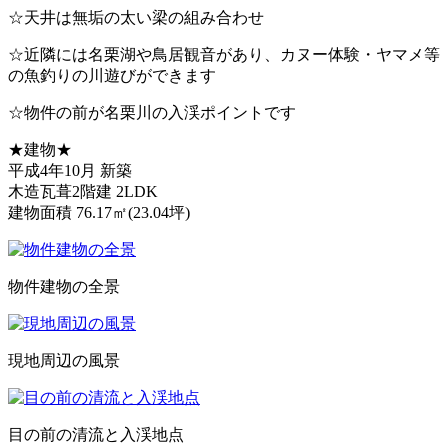
☆天井は無垢の太い梁の組み合わせ
☆近隣には名栗湖や鳥居観音があり、カヌー体験・ヤマメ等
の魚釣りの川遊びができます
☆物件の前が名栗川の入渓ポイントです
★建物★
平成4年10月 新築
木造瓦葺2階建 2LDK
建物面積 76.17㎡(23.04坪)
物件建物の全景
現地周辺の風景
目の前の清流と入渓地点