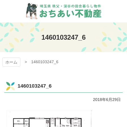
コ
ン
テ
ン
おちあい不動産
ツ
本
1460103247_6
文
へ
ス
キ
1460103247_6
ッ
ホーム
プ
1460103247_6
2018年6月29日