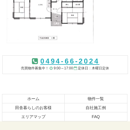
コ
ペ
ン
ー
0494-66-2024
テ
ジ
ン
の
売買物件募集中！
9:00～17:00
定休日：木曜日定休
ツ
先
本
頭
文
へ
の
戻
先
る
ホーム
物件一覧
頭
田舎暮らしのお客様
自社施工例
へ
エリアマップ
FAQ
戻
る