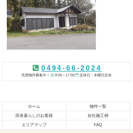
コ
ペ
ン
ー
0494-66-2024
テ
ジ
ン
の
売買物件募集中！
9:00～17:00
定休日：木曜日定休
ツ
先
本
頭
文
へ
の
戻
先
る
ホーム
物件一覧
頭
田舎暮らしのお客様
自社施工例
へ
エリアマップ
FAQ
戻
る