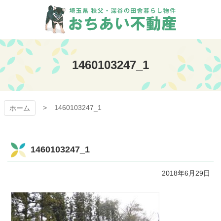
コ
ン
テ
ン
おちあい不動産
ツ
本
1460103247_1
文
へ
ス
キ
1460103247_1
ッ
ホーム
プ
1460103247_1
2018年6月29日