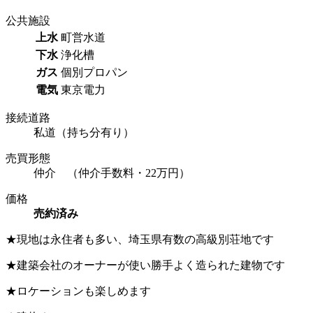
公共施設
上水
町営水道
下水
浄化槽
ガス
個別プロパン
電気
東京電力
接続道路
私道（持ち分有り）
売買形態
仲介 （仲介手数料・22万円）
価格
売約済み
★現地は永住者も多い、埼玉県有数の高級別荘地です
★建築会社のオーナーが使い勝手よく造られた建物です
★ロケーションも楽しめます