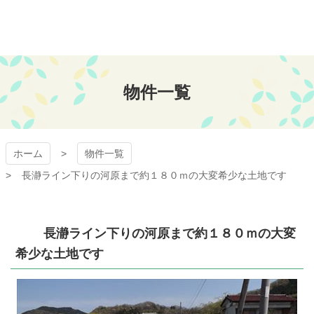
コ
ン
テ
ン
おちあい不動産
ツ
本
物件一覧
文
へ
ス
キ
ッ
ホーム
物件一覧
プ
長瀞ライン下りの河原まで約１８０ｍの大変希少な土地です
長瀞ライン下りの河原まで約１８０ｍの大変
希少な土地です