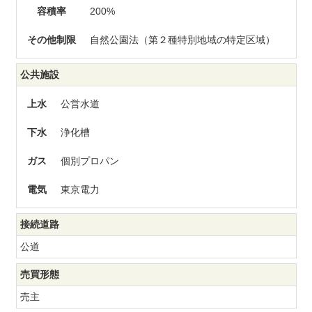
容積率
200%
その他制限
自然公園法（第２種特別地域の特定区域）
公共施設
上水
公営水道
下水
浄化槽
ガス
個別プロパン
電気
東京電力
接続道路
公道
売買形態
売主