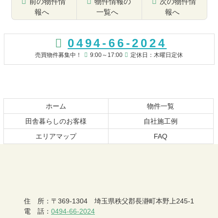
前の物件情
物件情報の
次の物件情
報へ
一覧へ
報へ
コ
ペ
ン
ー
0494-66-2024
テ
ジ
ン
の
売買物件募集中！
9:00～17:00
定休日：木曜日定休
ツ
先
本
頭
文
へ
の
戻
先
る
ホーム
物件一覧
頭
田舎暮らしのお客様
自社施工例
へ
エリアマップ
FAQ
戻
る
おちあい不動産
住 所
：
〒369-1304
埼玉県秩父郡長瀞町本野上245-1
電 話
：
0494-66-2024