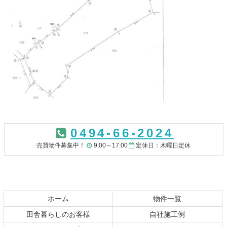
コ
ペ
ン
ー
0494-66-2024
テ
ジ
ン
の
売買物件募集中！
9:00～17:00
定休日：木曜日定休
ツ
先
本
頭
文
へ
の
戻
先
る
ホーム
物件一覧
頭
田舎暮らしのお客様
自社施工例
へ