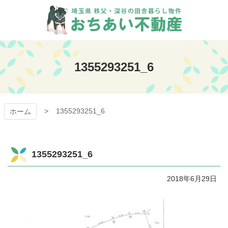
コ
ン
テ
ン
おちあい不動産
ツ
本
1355293251_6
文
へ
ス
キ
1355293251_6
ッ
ホーム
プ
1355293251_6
2018年6月29日