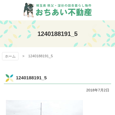
コ
ン
テ
ン
おちあい不動産
ツ
本
1240188191_5
文
へ
ス
キ
1240188191_5
ッ
ホーム
プ
1240188191_5
2018年7月2日