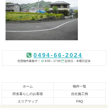
コ
ペ
ン
ー
0494-66-2024
テ
ジ
ン
の
売買物件募集中！
9:00～17:00
定休日：木曜日定休
ツ
先
本
頭
文
へ
の
戻
先
る
ホーム
物件一覧
頭
田舎暮らしのお客様
自社施工例
へ
エリアマップ
FAQ
戻
る