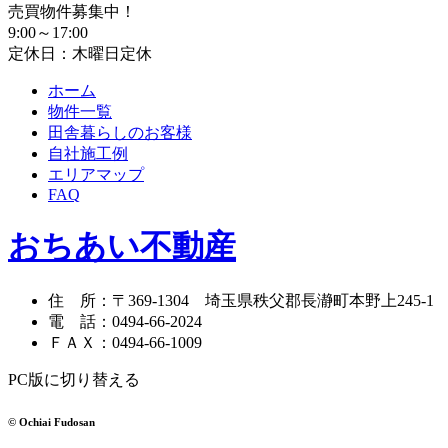
売買物件募集中！
9:00～17:00
定休日：木曜日定休
ホーム
物件一覧
田舎暮らしのお客様
自社施工例
エリアマップ
FAQ
おちあい不動産
住 所
：
〒369-1304
埼玉県秩父郡長瀞町本野上245-1
電 話
：
0494-66-2024
ＦＡＸ
：
0494-66-1009
PC版に切り替える
© Ochiai Fudosan