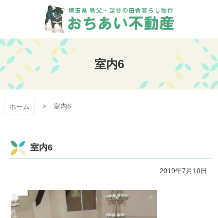
コ
ン
テ
ン
おちあい不動産
ツ
本
室内6
文
へ
ス
キ
室内6
ッ
ホーム
プ
室内6
2019年7月10日