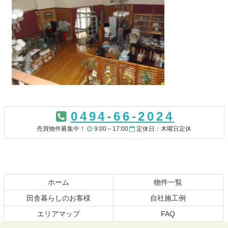
コ
ペ
ン
ー
0494-66-2024
テ
ジ
ン
の
売買物件募集中！
9:00～17:00
定休日：木曜日定休
ツ
先
本
頭
文
へ
の
戻
先
る
ホーム
物件一覧
頭
田舎暮らしのお客様
自社施工例
へ
エリアマップ
FAQ
戻
る